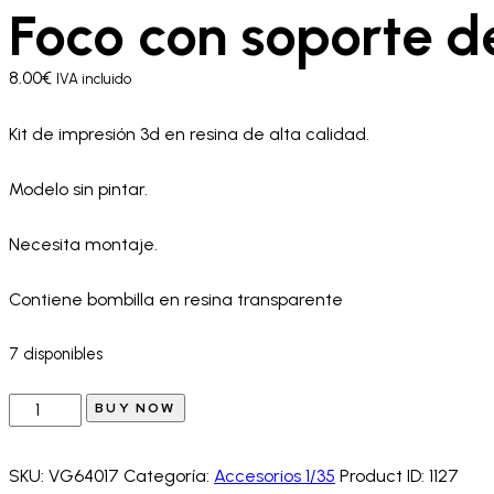
Foco con soporte d
8.00
€
IVA incluido
Kit de impresión 3d en resina de alta calidad.
Modelo sin pintar.
Necesita montaje.
Contiene bombilla en resina transparente
7 disponibles
Foco
BUY NOW
con
soporte
SKU:
VG64017
Categoría:
Accesorios 1/35
Product ID:
1127
de