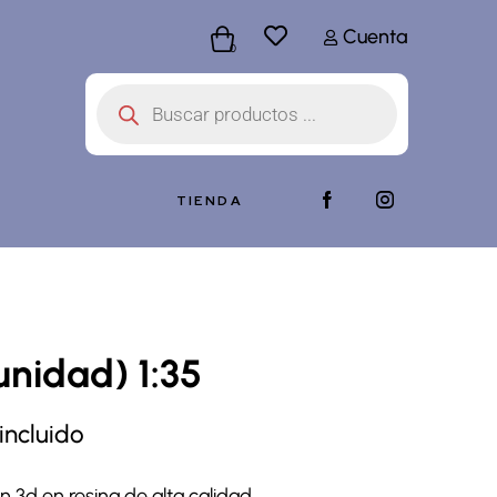
Cuenta
0
TIENDA
 unidad) 1:35
incluido
n 3d en resina de alta calidad.