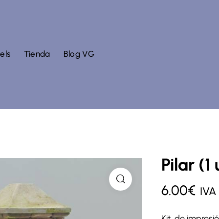
els
Tienda
Blog VG
Pilar (1
6.00
€
IVA 
Kit de impresió