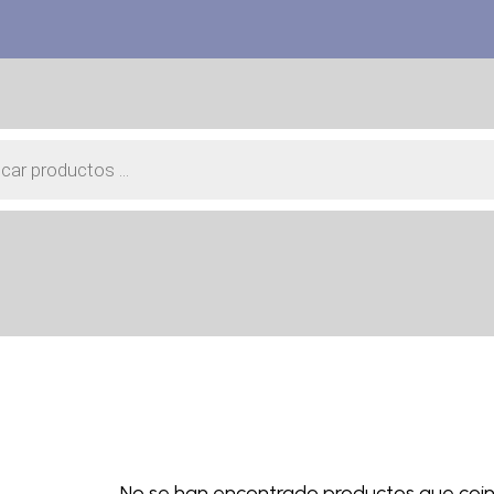
a
s
No se han encontrado productos que coinc