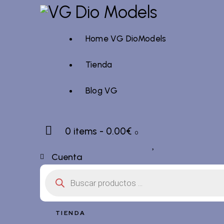
Home VG DioModels
Tienda
Blog VG
0 items
-
0.00€
0
Cuenta
Búsqueda
de
productos
TIENDA