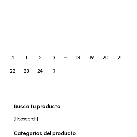
…
1
2
3
18
19
20
21
22
→
23
24
Busca tu producto
[fibosearch]
Categorías del producto